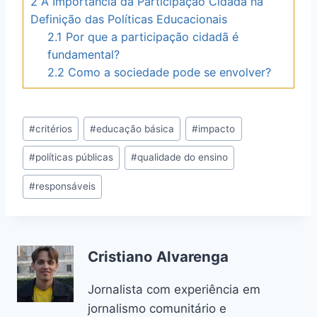
2
A Importância da Participação Cidadã na
Definição das Políticas Educacionais
2.1
Por que a participação cidadã é
fundamental?
2.2
Como a sociedade pode se envolver?
Post
#
critérios
#
educação básica
#
impacto
Tags:
#
políticas públicas
#
qualidade do ensino
#
responsáveis
Cristiano Alvarenga
Jornalista com experiência em
jornalismo comunitário e