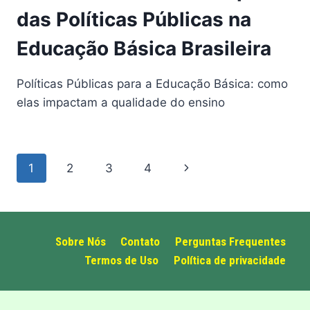
das Políticas Públicas na
Educação Básica Brasileira
Políticas Públicas para a Educação Básica: como
elas impactam a qualidade do ensino
Page
Próxima
1
2
3
4
navigation
Página
Sobre Nós
Contato
Perguntas Frequentes
Termos de Uso
Política de privacidade