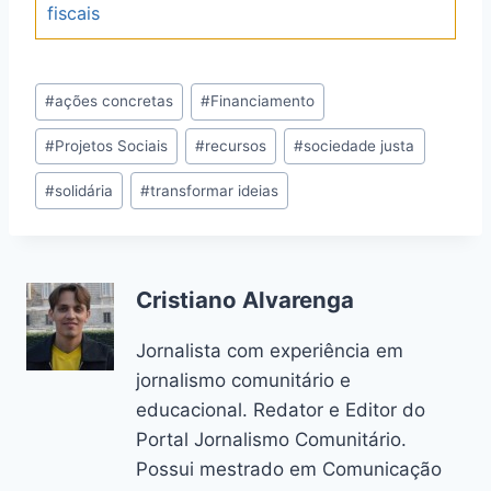
fiscais
Post
#
ações concretas
#
Financiamento
Tags:
#
Projetos Sociais
#
recursos
#
sociedade justa
#
solidária
#
transformar ideias
Cristiano Alvarenga
Jornalista com experiência em
jornalismo comunitário e
educacional. Redator e Editor do
Portal Jornalismo Comunitário.
Possui mestrado em Comunicação